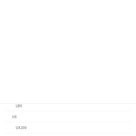
NX
NX350h
NX300
ES
ES300h
IS
IS300h
IS200t
LBX
LBX
UX
UX200