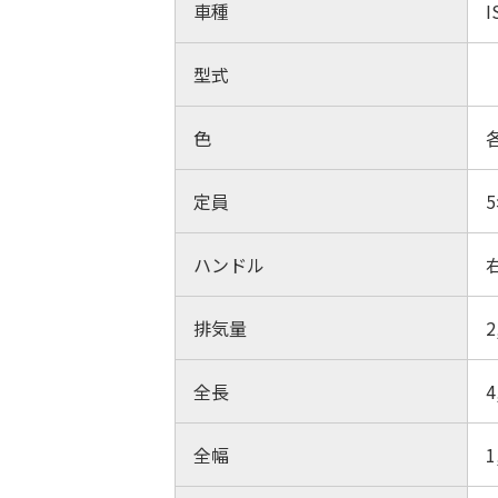
車種
I
型式
色
定員
ハンドル
排気量
2
全長
4
全幅
1