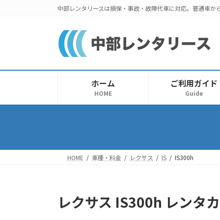
コ
ナ
中部レンタリースは損保・事故・故障代車に対応。普通車か
ン
ビ
テ
ゲ
ン
ー
ツ
シ
へ
ョ
ス
ン
ホーム
ご利用ガイド
キ
に
HOME
Guide
ッ
移
プ
動
HOME
車種・料金
レクサス
IS
IS300h
レクサス IS300h レンタ