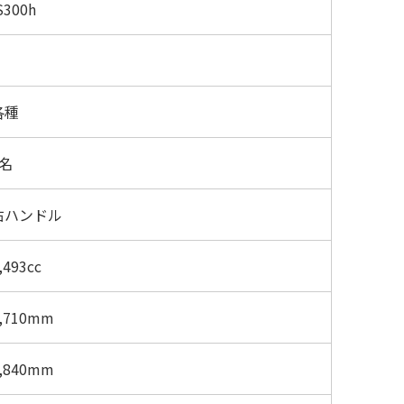
S300h
各種
5名
右ハンドル
,493cc
,710mm
,840mm