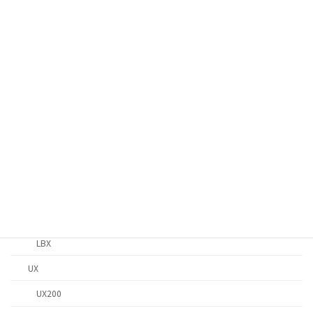
NX
NX350h
NX300
ES
ES300h
IS
IS300h
IS200t
LBX
LBX
UX
UX200